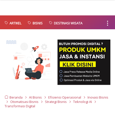
ARTIKEL
BISNIS
DESTINASI WISATA
Beranda
AI Bisnis
Efisiensi Operasional
Inovasi Bisnis
Otomatisasi Bisnis
Strategi Bisnis
Teknologi AI
Transformasi Digital